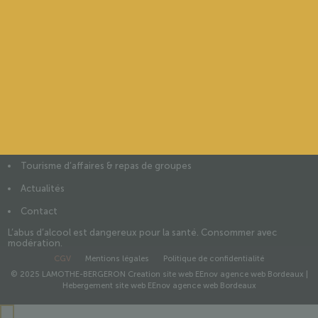
Certifications environnementales
Label RSE
Label Vignobles & Découvertes
Nos vins
Château Lamothe Bergeron
Château Lamothe Bergeron Blanc
Château Romefort
Demoiselles de Bergeron
Visites & dégustations
Tourisme d’affaires & repas de groupes
Actualités
Contact
L’abus d’alcool est dangereux pour la santé. Consommer avec
modération.
CGV
Mentions légales
Politique de confidentialité
© 2025 LAMOTHE-BERGERON
Creation site web EEnov agence web Bordeaux
|
Hebergement site web EEnov agence web Bordeaux