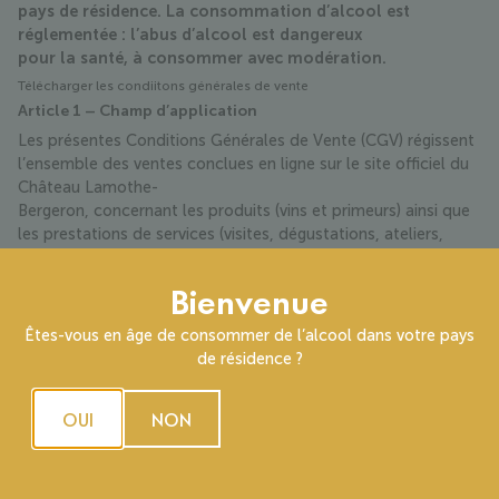
pays de résidence. La consommation d’alcool est
réglementée : l’abus d’alcool est dangereux
pour la santé, à consommer avec modération.
Télécharger les condiitons générales de vente
Article 1 – Champ d’application
Les présentes Conditions Générales de Vente (CGV) régissent
l’ensemble des ventes conclues en ligne sur le site officiel du
Château Lamothe-
Bergeron, concernant les produits (vins et primeurs) ainsi que
les prestations de services (visites, dégustations, ateliers,
pique-niques et autres
expériences œnotouristiques). Elles s’appliquent à tout achat
Bienvenue
réalisé par un consommateur majeur, conformément à la
Êtes-vous en âge de consommer de l’alcool dans votre pays
législation en vigueur.
de résidence ?
Article 2 – Identification du vendeur
Château Lamothe-Bergeron
OUI
NON
49 chemin des Graves – 33460 Cussac-Fort-Médoc – France
SIRET 51106998100039
TVA FR19511069981
Téléphone : (+33) 5 56 58 94 77