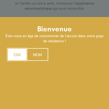
en famille ou entre amis, choisissez l’
expérience
œnotouristique
qui vous ressemble.
Bienvenue
Êtes-vous en âge de consommer de l’alcool dans votre pays
de résidence ?
OUI
NON
NOS FORMULES DE VISITES
ET DÉGUSTATIONS