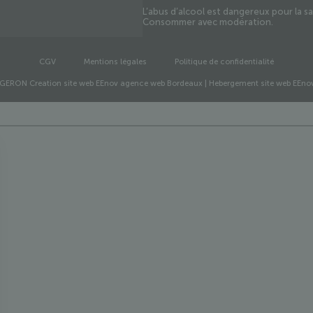
L’abus d’alcool est dangereux pour la s
Consommer avec modération.
CGV
Mentions légales
Politique de confidentialité
RGERON
Creation site web EEnov agence web Bordeaux
|
Hebergement site web EEno