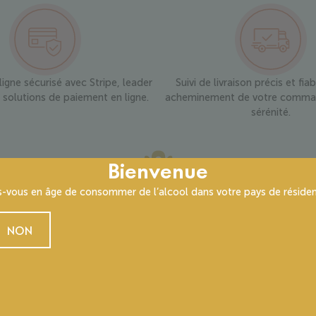
igne sécurisé avec Stripe, leader
Suivi de livraison précis et fia
solutions de paiement en ligne.
acheminement de votre comma
sérénité.
Bienvenue
s-vous en âge de consommer de l’alcool dans votre pays de résiden
FICHE TECHNIQUE
NON
OC
:
4 ans
DENSITE
:
7500 pieds/ha
c, 6 % Sémillon, 4%
MODE DE CULTURE
:
Travail du sol, engrais verts