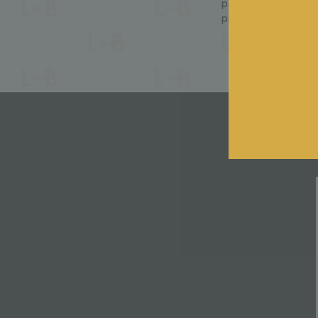
particulièrement fav
présager une évolut