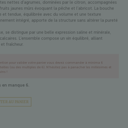
otes nettes d’agrumes, dominées par le citron, accompagnées
fruits jaunes mûrs évoquant la pêche et l’abricot. La bouche
e et tendue, équilibrée avec du volume et une texture
inement intégré, apporte de la structure sans altérer la pureté
se, se distingue par une belle expression saline et minérale,
-calcaires. L’ensemble compose un vin équilibré, alliant
 et fraîcheur.
ention pour valider votre panier vous devez commander à minima 6
teilles (ou des multiples de 6). N'hésitez pas à panacher les millésimes et
vins !
ous en manque
6
.
TER AU PANIER