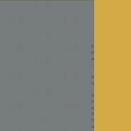
NO
À TR
92-94/100 – Adrian 
litchi, le zeste d’ag
ample en bouche, fr
; finale de bonne lo
92-93/100 – James S
texture, sa salinité e
92-93/100 – Alexand
fois de la vivacité 
asiatique et d’écor
florales légèrement m
franche et bien tend
un rythme léger et d