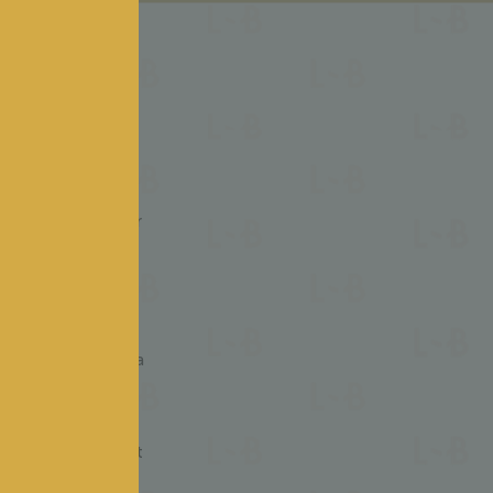
SES
TEURS
, la mangue, le
ent le nez ; rond et
mpagne sans masquer
uilibre entre sa
icate, offrant à la
otes de poire
êt aux nuances
 L’acidité est
nt ronde, instaurant
5 ne soit pas