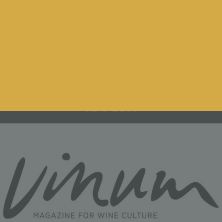
orable aux vins blancs, il offre néanmoins un résultat agréablement
ion prometteuse. »
92-94/100