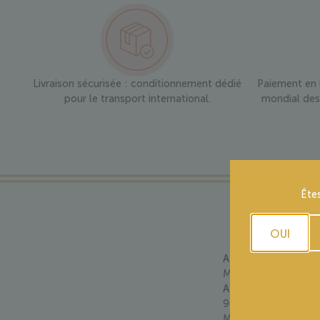
Livraison sécurisée : conditionnement dédié
Paiement en l
pour le transport international.
mondial des 
Ête
OUI
APPELLATION – A
Médoc Blanc
ASSEMBLAGE
:
90 % Sauvignon Blan
Muscadelle