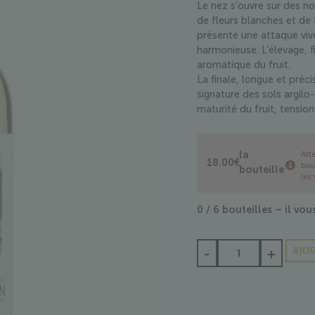
Le nez s’ouvre sur des n
de fleurs blanches et de 
présente une attaque viv
harmonieuse. L’élevage, f
aromatique du fruit.
La finale, longue et préci
signature des sols argilo
maturité du fruit, tension
la
Att
18.00
€
bou
bouteille
les 
0 / 6 bouteilles – il v
-
+
AJOU