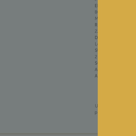
ENCEPAGEMENT
:
80 % Sauvignon Blan
Muscadelle
RENDEMENT
:
22.5hl/ha
DATE DES VENDAN
Le 25 août 2025
SUPERFICIE DE P
2 ha
SOL
:
Argilo-calcaire, sabl
AGE MOYEN DES VI
Un ceviche de daura
pêche blanche et à l