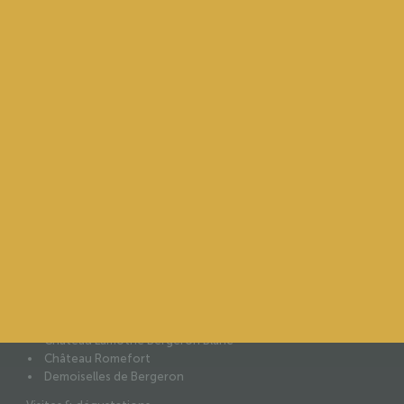
NAVIGUER SUR LE SITE
Accueil
Le château
L’histoire
Au vignoble
Au chai
L’équipe
Nos engagements
Certifications environnementales
Label RSE
Label Vignobles & Découvertes
Nos vins
Château Lamothe Bergeron
Château Lamothe Bergeron Blanc
Château Romefort
Demoiselles de Bergeron