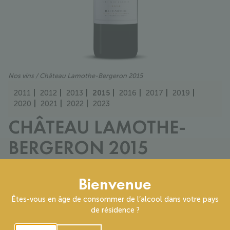
Nos vins
/ Château Lamothe-Bergeron 2015
2011
2012
2013
2015
2016
2017
2019
2020
2021
2022
2023
CHÂTEAU LAMOTHE-
BERGERON 2015
Cru Bourgeois
55% Cabernet sauvignon, 40% Merlot, 5% Petit verdot
Bienvenue
Robe rubis qui teinte le verre. Larmes nombreuses et
Êtes-vous en âge de consommer de l’alcool dans votre pays
coulantes. Disque relativement fin. 1er nez sur fruits noirs très
de résidence ?
mûrs voire confiturés, cacao, épices et boisé. 2nd nez sur
cerises confites, framboise écrasée et cassis, poivre